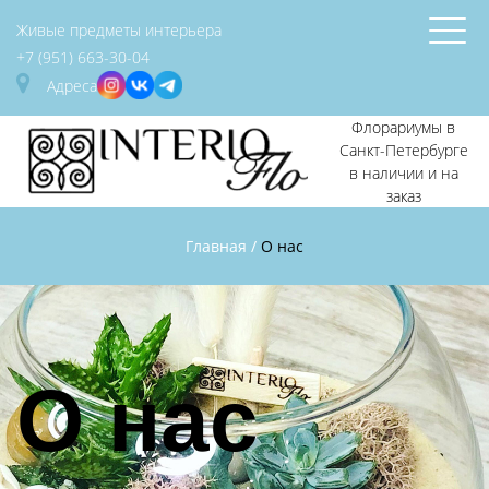
Живые предметы интерьера
+7 (951) 663-30-04
Адреса
Флорариумы в
Санкт-Петербурге
в наличии и на
заказ
Главная
/
О нас
О нас